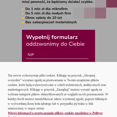
mieć pewność, że będziemy działać szybko.
Do 1 mln zł
dla mikrofirm
Do 5 mln zł
dla małych firm
Okres spłaty
do 10 lat
Bez zabezpieczeń
materialnych
Wypełnij formularz
oddzwonimy do Ciebie
Potwierdzam, że zapoznałem się z Klauzulą
informacyjną dotyczącą przetwarzania
danych osobowych przez Bank
oraz wyrażam zgodę na kontakt w celu
przedstawienia oferty ...
zapoznaj się
z klauzulą informacyjną ›